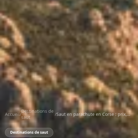
Destinations de
Accueil
/
/
Saut en parachute en Corse : prix,
saut
centres et …
Destinations de saut