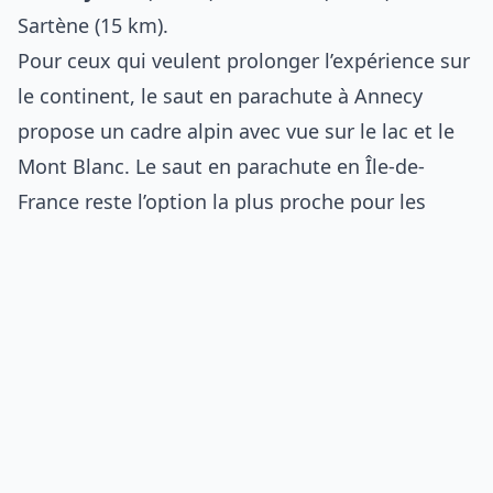
Sartène (15 km).
Pour ceux qui veulent prolonger l’expérience sur
le continent, le
saut en parachute à Annecy
propose un cadre alpin avec vue sur le lac et le
Mont Blanc. Le
saut en parachute en Île-de-
France
reste l’option la plus proche pour les
voyageurs en transit à Paris.
Conditions et saison pour sauter en Corse
La Corse bénéficie de 2 700 heures
d’ensoleillement par an, un record en France
métropolitaine. Cette donnée climatique se
traduit par un faible taux d’annulation météo
entre mai et septembre.
Les conditions d’annulation suivent les mêmes