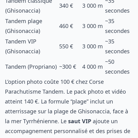
Tandem classique
~35
340 €
3 000 m
(Ghisonaccia)
secondes
Tandem plage
~35
460 €
3 000 m
(Ghisonaccia)
secondes
Tandem VIP
~35
550 €
3 000 m
(Ghisonaccia)
secondes
~50
Tandem (Propriano)
~300 €
4 000 m
secondes
L’option photo coûte 100 € chez Corse
Parachutisme Tandem. Le pack photo et vidéo
atteint 140 €. La formule “plage” inclut un
atterrissage sur la plage de Ghisonaccia, face à
la mer Tyrrhénienne. Le
saut VIP
ajoute un
accompagnement personnalisé et des prises de