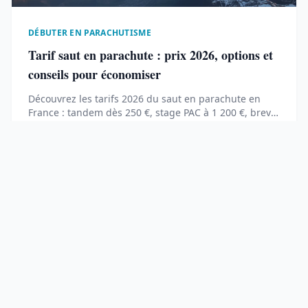
DÉBUTER EN PARACHUTISME
Tarif saut en parachute : prix 2026, options et
conseils pour économiser
Découvrez les tarifs 2026 du saut en parachute en
France : tandem dès 250 €, stage PAC à 1 200 €, brevet
A à 3 500 €. Comparatif des centres, options et
Lire
21 April 2026
conseils pour réduire la facture.