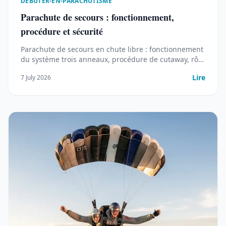
DEBUTER-EN-PARACHUTISME
Parachute de secours : fonctionnement,
procédure et sécurité
Parachute de secours en chute libre : fonctionnement
du système trois anneaux, procédure de cutaway, rôle
du déclencheur automatique et chiffres de sécurité
Lire
7 July 2026
en France.